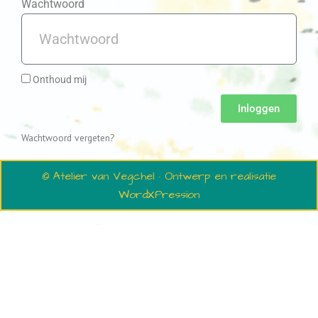
Wachtwoord
Onthoud mij
Inloggen
Wachtwoord vergeten?
© Atelier van Vegchel · Ontwerp en realisatie
WordXPression