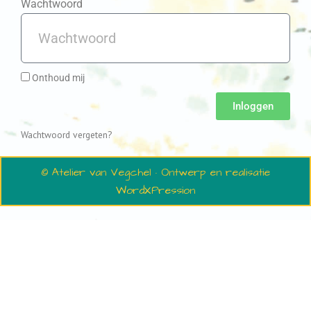
Wachtwoord
Onthoud mij
Inloggen
Wachtwoord vergeten?
© Atelier van Vegchel · Ontwerp en realisatie
WordXPression