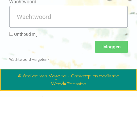
Wachtwoord
Onthoud mij
Inloggen
Wachtwoord vergeten?
© Atelier van Vegchel · Ontwerp en realisatie
WordXPression