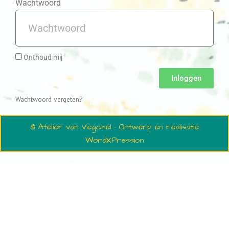
Wachtwoord
Onthoud mij
Inloggen
Wachtwoord vergeten?
© Atelier van Vegchel · Ontwerp en realisatie
WordXPression