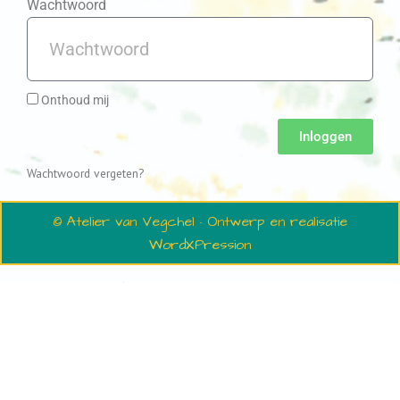
Wachtwoord
Onthoud mij
Inloggen
Wachtwoord vergeten?
© Atelier van Vegchel · Ontwerp en realisatie
WordXPression