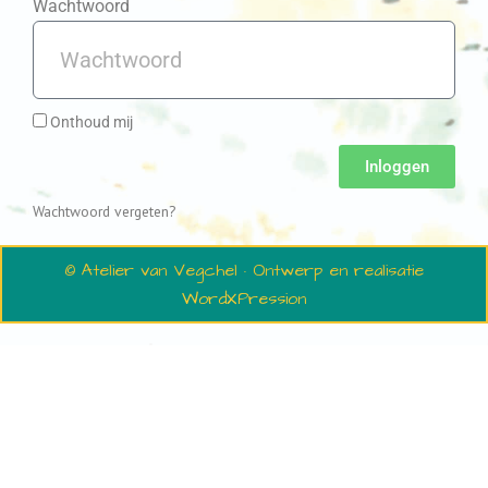
Wachtwoord
Onthoud mij
Inloggen
Wachtwoord vergeten?
© Atelier van Vegchel · Ontwerp en realisatie
WordXPression