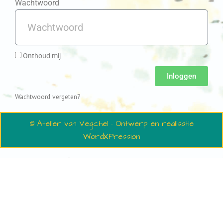
Wachtwoord
Onthoud mij
Inloggen
Wachtwoord vergeten?
© Atelier van Vegchel · Ontwerp en realisatie
WordXPression