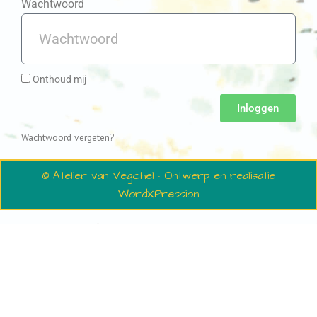
Wachtwoord
Onthoud mij
Inloggen
Wachtwoord vergeten?
© Atelier van Vegchel · Ontwerp en realisatie
WordXPression