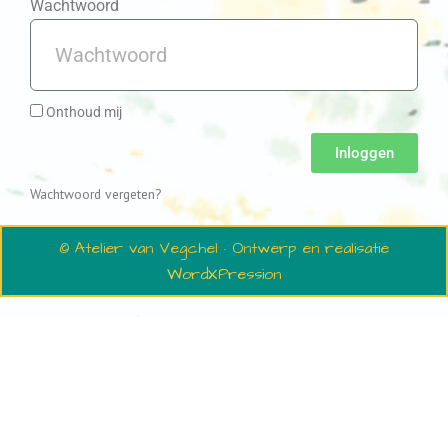
Wachtwoord
Onthoud mij
Inloggen
Wachtwoord vergeten?
© Atelier van Vegchel · Ontwerp en realisatie
WordXPression