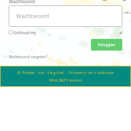
Wachtwoord
Onthoud mij
Inloggen
Wachtwoord vergeten?
© Atelier van Vegchel · Ontwerp en realisatie
WordXPression