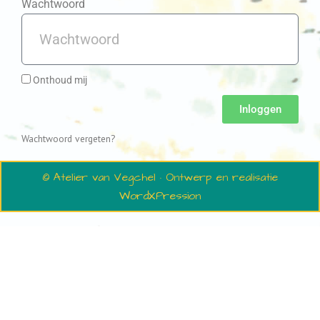
Wachtwoord
Onthoud mij
Inloggen
Wachtwoord vergeten?
© Atelier van Vegchel · Ontwerp en realisatie
WordXPression