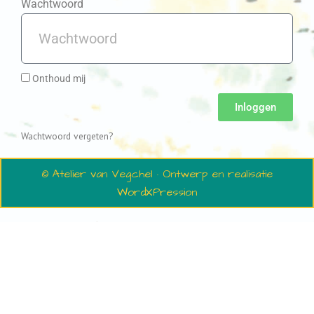
Wachtwoord
Onthoud mij
Inloggen
Wachtwoord vergeten?
© Atelier van Vegchel · Ontwerp en realisatie
WordXPression