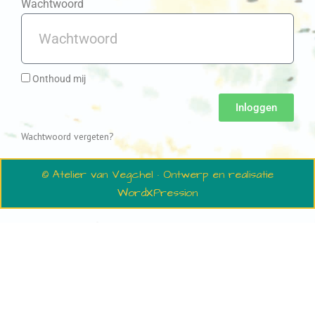
Wachtwoord
Onthoud mij
Inloggen
Wachtwoord vergeten?
© Atelier van Vegchel · Ontwerp en realisatie
WordXPression