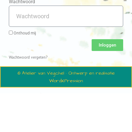
Wachtwoord
Onthoud mij
Inloggen
Wachtwoord vergeten?
© Atelier van Vegchel · Ontwerp en realisatie
WordXPression