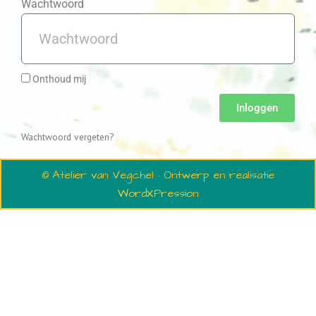
Wachtwoord
Onthoud mij
Inloggen
Wachtwoord vergeten?
© Atelier van Vegchel · Ontwerp en realisatie
WordXPression