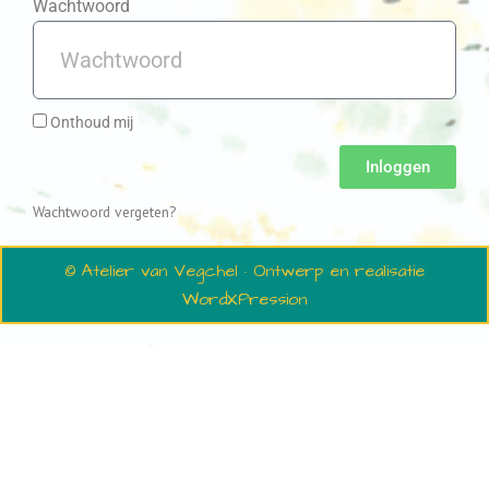
Wachtwoord
Onthoud mij
Inloggen
Wachtwoord vergeten?
© Atelier van Vegchel · Ontwerp en realisatie
WordXPression