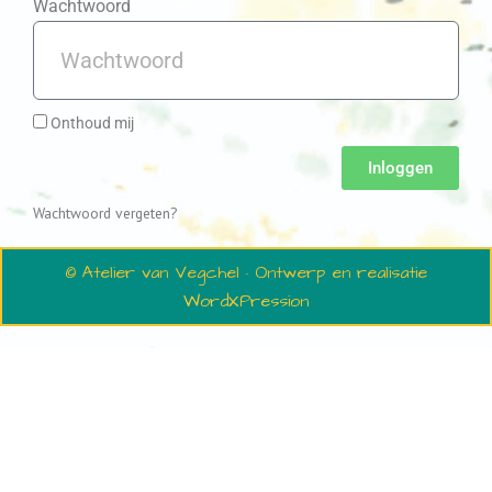
Wachtwoord
Onthoud mij
Inloggen
Wachtwoord vergeten?
© Atelier van Vegchel · Ontwerp en realisatie
WordXPression