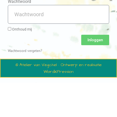
Wachtwoord
Onthoud mij
Inloggen
Wachtwoord vergeten?
© Atelier van Vegchel · Ontwerp en realisatie
WordXPression