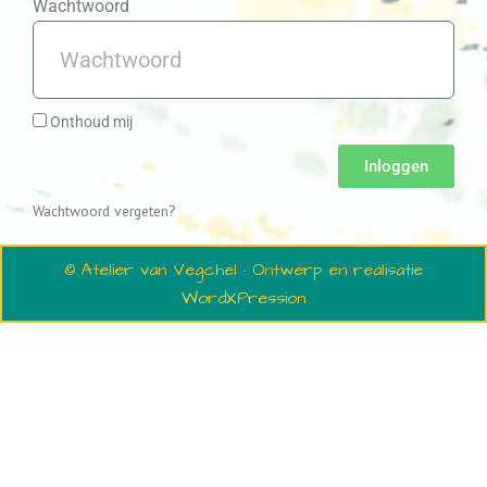
Wachtwoord
Onthoud mij
Inloggen
Wachtwoord vergeten?
© Atelier van Vegchel · Ontwerp en realisatie
WordXPression