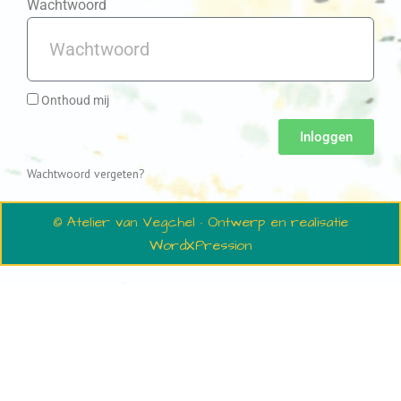
Wachtwoord
Onthoud mij
Inloggen
Wachtwoord vergeten?
© Atelier van Vegchel · Ontwerp en realisatie
WordXPression