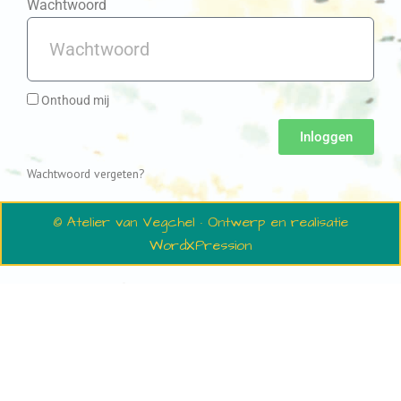
Wachtwoord
Onthoud mij
Inloggen
Wachtwoord vergeten?
© Atelier van Vegchel · Ontwerp en realisatie
WordXPression