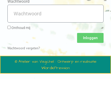
Wachtwoord
Onthoud mij
Inloggen
Wachtwoord vergeten?
© Atelier van Vegchel · Ontwerp en realisatie
WordXPression