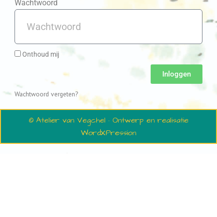
Wachtwoord
Onthoud mij
Inloggen
Wachtwoord vergeten?
© Atelier van Vegchel · Ontwerp en realisatie
WordXPression