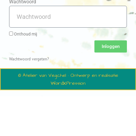
Wachtwoord
Onthoud mij
Inloggen
Wachtwoord vergeten?
© Atelier van Vegchel · Ontwerp en realisatie
WordXPression