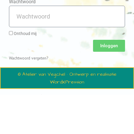
Wachtwoord
Onthoud mij
Inloggen
Wachtwoord vergeten?
© Atelier van Vegchel · Ontwerp en realisatie
WordXPression