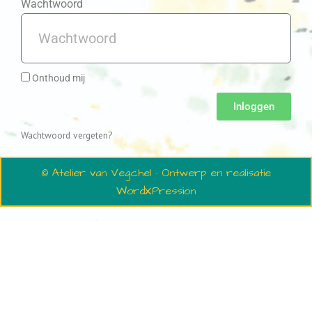
Wachtwoord
Onthoud mij
Inloggen
Wachtwoord vergeten?
© Atelier van Vegchel · Ontwerp en realisatie
WordXPression