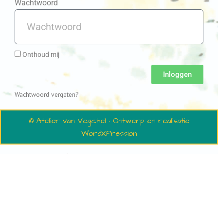
Wachtwoord
Onthoud mij
Inloggen
Wachtwoord vergeten?
© Atelier van Vegchel · Ontwerp en realisatie
WordXPression