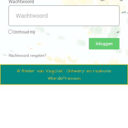
Wachtwoord
Onthoud mij
Inloggen
Wachtwoord vergeten?
© Atelier van Vegchel · Ontwerp en realisatie
WordXPression