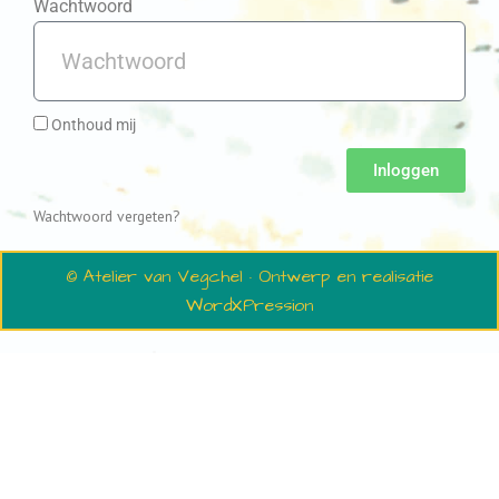
Wachtwoord
Onthoud mij
Inloggen
Wachtwoord vergeten?
© Atelier van Vegchel · Ontwerp en realisatie
WordXPression