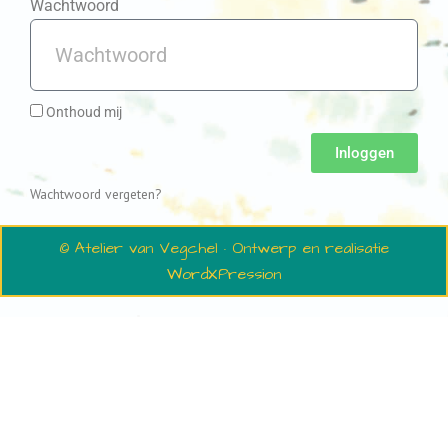
Wachtwoord
Onthoud mij
Inloggen
Wachtwoord vergeten?
© Atelier van Vegchel · Ontwerp en realisatie
WordXPression