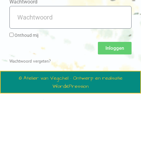
Wachtwoord
Onthoud mij
Inloggen
Wachtwoord vergeten?
© Atelier van Vegchel · Ontwerp en realisatie
WordXPression