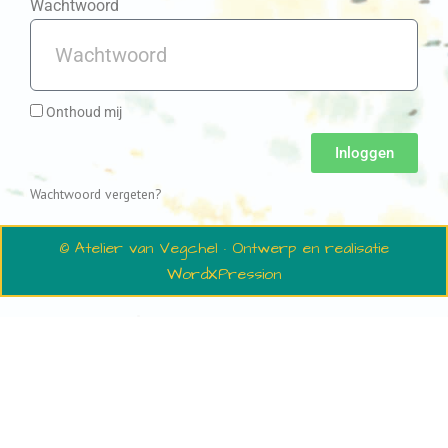
Wachtwoord
Onthoud mij
Inloggen
Wachtwoord vergeten?
© Atelier van Vegchel · Ontwerp en realisatie
WordXPression