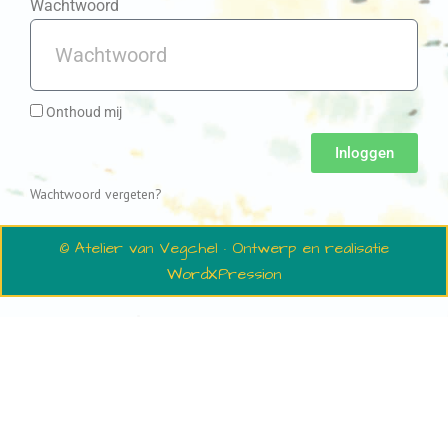
Wachtwoord
Onthoud mij
Inloggen
Wachtwoord vergeten?
© Atelier van Vegchel · Ontwerp en realisatie
WordXPression