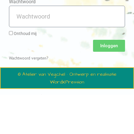
Wachtwoord
Onthoud mij
Inloggen
Wachtwoord vergeten?
© Atelier van Vegchel · Ontwerp en realisatie
WordXPression