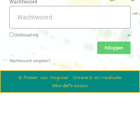
Wachtwoord
Onthoud mij
Inloggen
Wachtwoord vergeten?
© Atelier van Vegchel · Ontwerp en realisatie
WordXPression