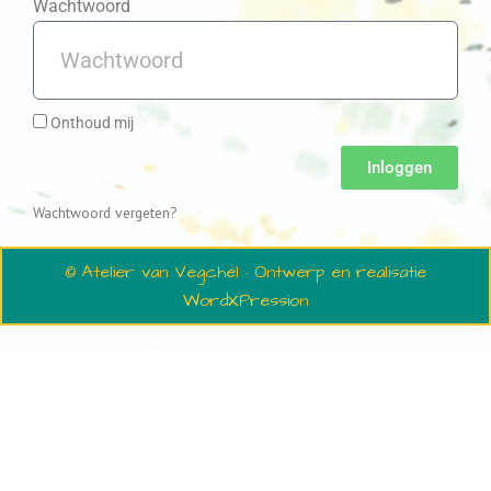
Wachtwoord
Onthoud mij
Inloggen
Wachtwoord vergeten?
© Atelier van Vegchel · Ontwerp en realisatie
WordXPression