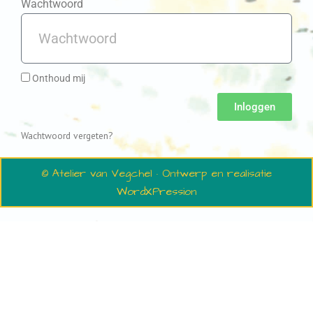
Wachtwoord
Onthoud mij
Inloggen
Wachtwoord vergeten?
© Atelier van Vegchel · Ontwerp en realisatie
WordXPression