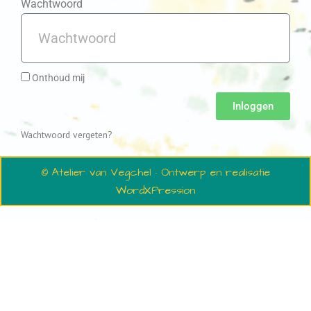
Wachtwoord
Onthoud mij
Inloggen
Wachtwoord vergeten?
© Atelier van Vegchel · Ontwerp en realisatie
WordXPression