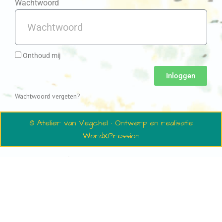
Wachtwoord
Onthoud mij
Inloggen
Wachtwoord vergeten?
© Atelier van Vegchel · Ontwerp en realisatie
WordXPression