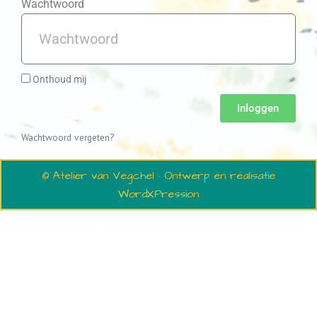
Wachtwoord
Onthoud mij
Inloggen
Wachtwoord vergeten?
© Atelier van Vegchel · Ontwerp en realisatie
WordXPression