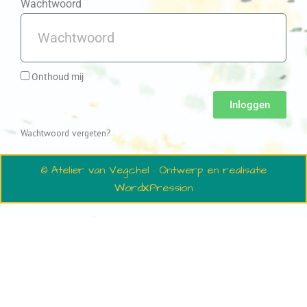
Wachtwoord
Onthoud mij
Inloggen
Wachtwoord vergeten?
© Atelier van Vegchel · Ontwerp en realisatie
WordXPression