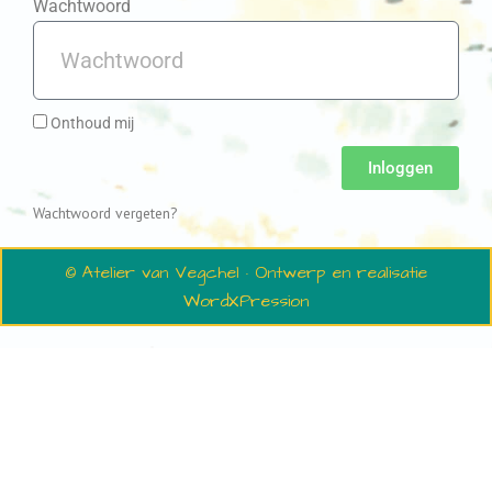
Wachtwoord
Onthoud mij
Inloggen
Wachtwoord vergeten?
© Atelier van Vegchel · Ontwerp en realisatie
WordXPression