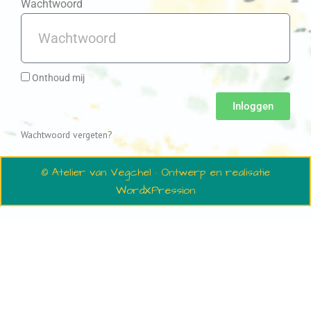
Wachtwoord
Onthoud mij
Inloggen
Wachtwoord vergeten?
© Atelier van Vegchel · Ontwerp en realisatie
WordXPression