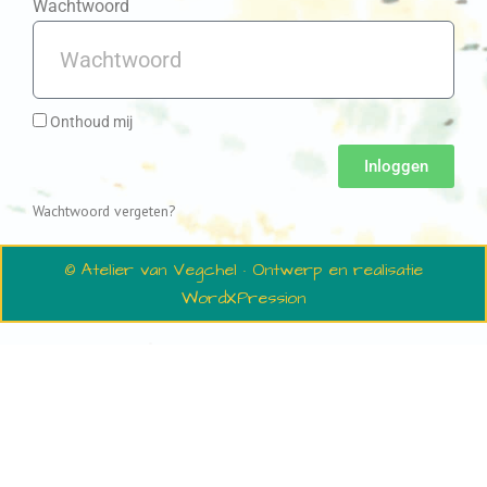
Wachtwoord
Onthoud mij
Inloggen
Wachtwoord vergeten?
© Atelier van Vegchel · Ontwerp en realisatie
WordXPression