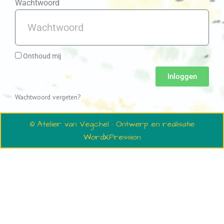
Wachtwoord
Onthoud mij
Inloggen
Wachtwoord vergeten?
© Atelier van Vegchel · Ontwerp en realisatie
WordXPression