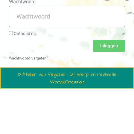
Wachtwoord
Onthoud mij
Inloggen
Wachtwoord vergeten?
© Atelier van Vegchel · Ontwerp en realisatie
WordXPression