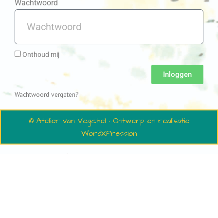
Wachtwoord
Onthoud mij
Inloggen
Wachtwoord vergeten?
© Atelier van Vegchel · Ontwerp en realisatie
WordXPression