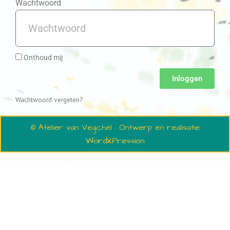
Wachtwoord
Onthoud mij
Inloggen
Wachtwoord vergeten?
© Atelier van Vegchel · Ontwerp en realisatie
WordXPression