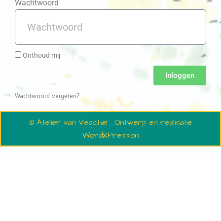
Wachtwoord
Onthoud mij
Inloggen
Wachtwoord vergeten?
© Atelier van Vegchel · Ontwerp en realisatie
WordXPression