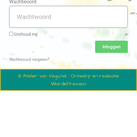
Wachtwoord
Onthoud mij
Inloggen
Wachtwoord vergeten?
© Atelier van Vegchel · Ontwerp en realisatie
WordXPression